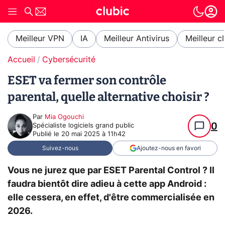
Meilleur VPN
IA
Meilleur Antivirus
Meilleur c
Accueil
Cybersécurité
ESET va fermer son contrôle
parental, quelle alternative choisir ?
Par
Mia Ogouchi
0
Spécialiste logiciels grand public
Publié le
20 mai 2025 à 11h42
Suivez-nous
Ajoutez-nous en favori
Vous ne jurez que par ESET Parental Control ? Il
faudra bientôt dire adieu à cette app Android :
elle cessera, en effet, d'être commercialisée en
2026.