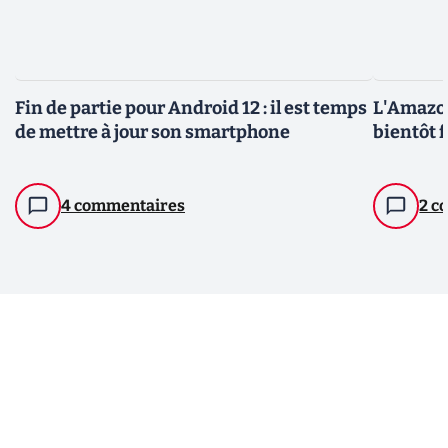
Fin de partie pour Android 12 : il est temps
L'Amazon
de mettre à jour son smartphone
bientôt f
4 commentaires
2 c