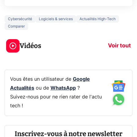
Cybersécurité
Logiciels & services
Actualités High-Tech
Comparer
3 écrans en 1 pour
5 générations
319€ ? Voici L'AOC
jeux dans la
Vidéos
CQ32G4ZA !
prochaine Xbo
Voir tout
Vous êtes un utilisateur de
Google
Actualités
ou de
WhatsApp
?
Suivez-nous pour ne rien rater de l'actu
tech !
Inscrivez-vous à notre newsletter