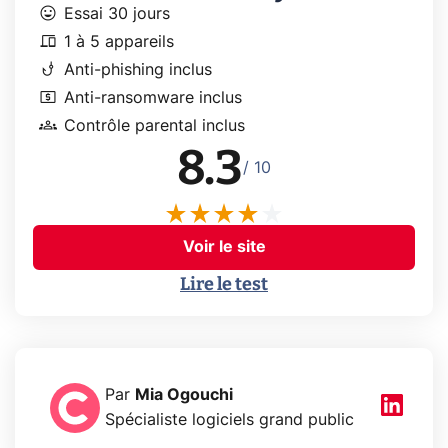
mood
Essai 30 jours
devices
1 à 5 appareils
phishing
Anti-phishing inclus
local_atm
Anti-ransomware inclus
groups
Contrôle parental inclus
8.3
/ 10
Voir le site
Lire le test
Par
Mia Ogouchi
Spécialiste logiciels grand public