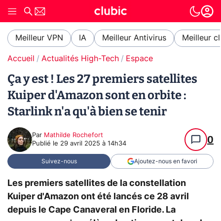
Meilleur VPN
IA
Meilleur Antivirus
Meilleur c
Accueil
Actualités High-Tech
Espace
Ça y est ! Les 27 premiers satellites
Kuiper d'Amazon sont en orbite :
Starlink n'a qu'à bien se tenir
Par
Mathilde Rochefort
0
Publié le
29 avril 2025 à 14h34
Suivez-nous
Ajoutez-nous en favori
Les premiers satellites de la constellation
Kuiper d'Amazon ont été lancés ce 28 avril
depuis le Cape Canaveral en Floride. La