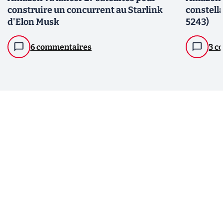
construire un concurrent au Starlink
constella
d'Elon Musk
5243)
6 commentaires
3 c