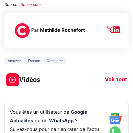
Source :
Space.com
Par
Mathilde Rochefort
Amazon
Espace
Comparer
3 écrans en 1 pour
5 générations
319€ ? Voici L'AOC
jeux dans la
Vidéos
CQ32G4ZA !
prochaine Xbo
Voir tout
Vous êtes un utilisateur de
Google
Actualités
ou de
WhatsApp
?
Suivez-nous pour ne rien rater de l'actu