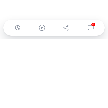
0
Abonnez-vous à notre newsletter !
Recevez un résumé quotidien de l'actu technologique.
S'inscrire
En cliquant sur s'inscrire, j’accepte de recevoir par email des
informations, actualités et offres commerciales de Clubic.
Conformément au RGPD, vous pouvez retirer votre consentement
à tout moment en cliquant sur le lien de désinscription présent