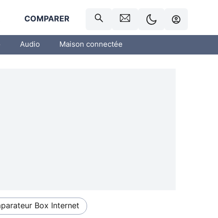
R
COMPARER
o
Audio
Maison connectée
arateur Box Internet