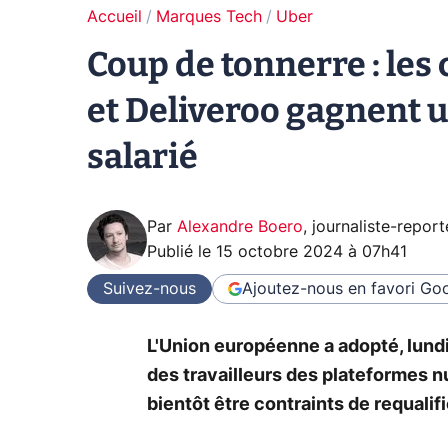
Accueil
Marques Tech
Uber
Coup de tonnerre : les 
et Deliveroo gagnent un
salarié
Par
Alexandre Boero
,
journaliste-report
Publié le
15 octobre 2024 à 07h41
Suivez-nous
Ajoutez-nous en favori
Goo
L'Union européenne a adopté, lundi,
des travailleurs des plateformes n
bientôt être contraints de requalif