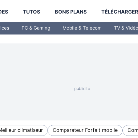
DES
TUTOS
BONS PLANS
TÉLÉCHARGE
vices
PC & Gaming
Mobile & Telecom
TV & Vidé
Meilleur climatiseur
Comparateur Forfait mobile
Comp