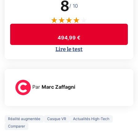
8
/ 10
494,99 €
Lire le test
Par
Marc Zaffagni
Réalité augmentée
Casque VR
Actualités High-Tech
Comparer
3 écrans en 1 pour
5 générations