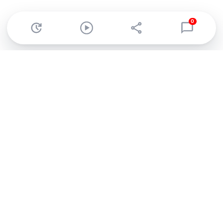
0
Abonnez-vous à notre newsletter !
Recevez un résumé quotidien de l'actu technologique.
S'inscrire
En cliquant sur s'inscrire, j’accepte de recevoir par email des
informations, actualités et offres commerciales de Clubic.
Conformément au RGPD, vous pouvez retirer votre consentement
à tout moment en cliquant sur le lien de désinscription présent
dans chaque email. Pour en savoir plus sur la gestion de vos
données, consultez notre
Politique de confidentialité