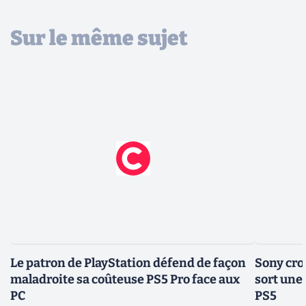
Sur le même sujet
Le patron de PlayStation défend de façon
Sony croi
maladroite sa coûteuse PS5 Pro face aux
sort une
PC
PS5