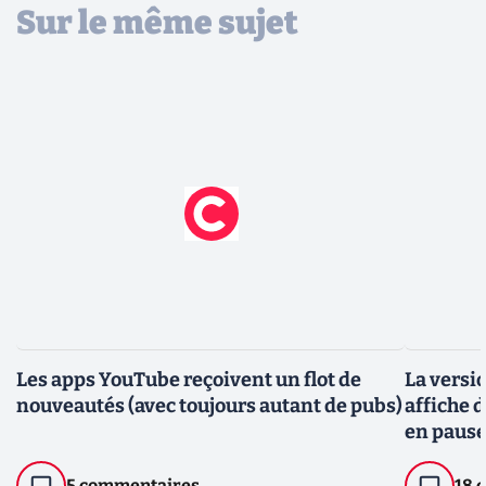
Sur le même sujet
Les apps YouTube reçoivent un flot de
La versi
nouveautés (avec toujours autant de pubs)
affiche d
en paus
5 commentaires
18 