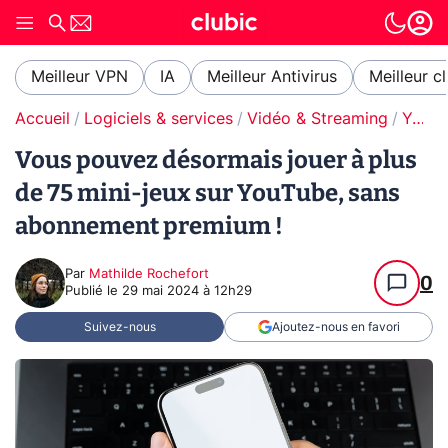
Meilleur VPN
IA
Meilleur Antivirus
Meilleur c
Accueil
Logiciels & services
Vidéo & Streaming
YouTube
Vous pouvez désormais jouer à plus
de 75 mini-jeux sur YouTube, sans
abonnement premium !
Par
Mathilde Rochefort
0
Publié le
29 mai 2024 à 12h29
Suivez-nous
Ajoutez-nous en favori