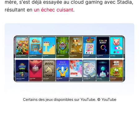
mère, s'est déjà essayée au cloud gaming avec Stadia,
résultant en
un échec cuisant
.
Certains des jeux disponibles sur YouTube. © YouTube