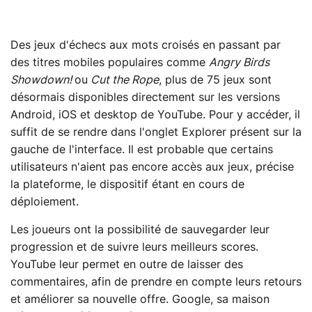
Des jeux d'échecs aux mots croisés en passant par
des titres mobiles populaires comme
Angry Birds
Showdown!
ou
Cut the Rope
, plus de 75 jeux sont
désormais disponibles directement sur les versions
Android, iOS et desktop de YouTube. Pour y accéder, il
suffit de se rendre dans l'onglet Explorer présent sur la
gauche de l'interface. Il est probable que certains
utilisateurs n'aient pas encore accès aux jeux, précise
la plateforme, le dispositif étant en cours de
déploiement.
Les joueurs ont la possibilité de sauvegarder leur
progression et de suivre leurs meilleurs scores.
YouTube leur permet en outre de laisser des
commentaires, afin de prendre en compte leurs retours
et améliorer sa nouvelle offre. Google, sa maison