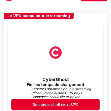
Le VPN conçu pour le streaming
CyberGhost
Fini les temps de chargement
Serveurs optimisés pour le streaming
Réseau mondial dans 100 pays
Connexion sécurisée et privée
Découvrez l'offre à -87%