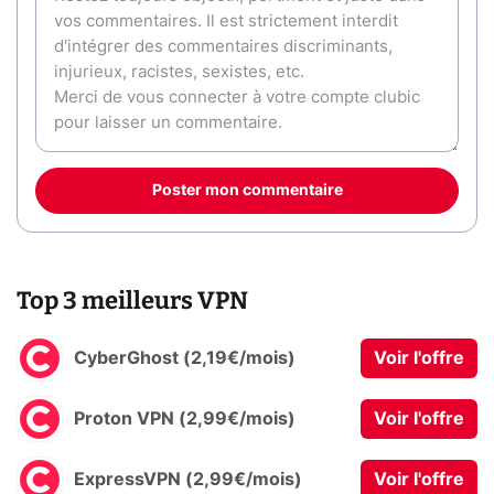
Poster mon commentaire
Top 3 meilleurs VPN
CyberGhost (2,19€/mois)
Voir l'offre
Proton VPN (2,99€/mois)
Voir l'offre
ExpressVPN (2,99€/mois)
Voir l'offre