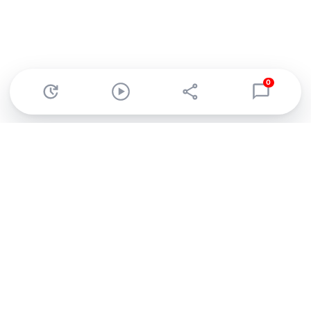
0
Abonnez-vous à notre newsletter !
Recevez un résumé quotidien de l'actu technologique.
S'inscrire
En cliquant sur s'inscrire, j’accepte de recevoir par email des
informations, actualités et offres commerciales de Clubic.
Conformément au RGPD, vous pouvez retirer votre consentement
à tout moment en cliquant sur le lien de désinscription présent