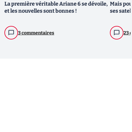
La première véritable Ariane 6 se dévoile,
Mais pour
et les nouvelles sont bonnes !
ses satel
3 commentaires
23 