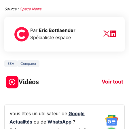
Source :
Space News
Par
Eric Bottlaender
Spécialiste espace
ESA
Comparer
5 générations de
Ce que vous n
jeux dans la
savez sur la
Vidéos
prochaine Xbox !
navigation pri
Voir tout
Vous êtes un utilisateur de
Google
Actualités
ou de
WhatsApp
?