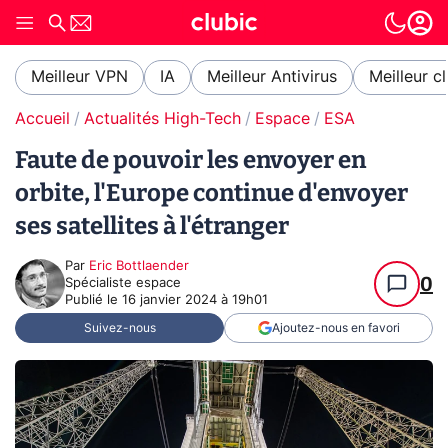
Meilleur VPN
IA
Meilleur Antivirus
Meilleur c
Accueil
Actualités High-Tech
Espace
ESA
Faute de pouvoir les envoyer en
orbite, l'Europe continue d'envoyer
ses satellites à l'étranger
Par
Eric Bottlaender
0
Spécialiste espace
Publié le
16 janvier 2024 à 19h01
Suivez-nous
Ajoutez-nous en favori