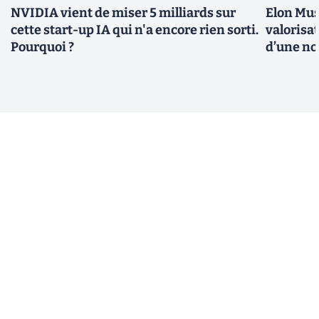
NVIDIA vient de miser 5 milliards sur
Elon Mus
cette start-up IA qui n'a encore rien sorti.
valorisat
Pourquoi ?
d’une no