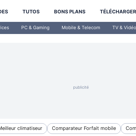
DES
TUTOS
BONS PLANS
TÉLÉCHARGE
vices
PC & Gaming
Mobile & Telecom
TV & Vidé
Meilleur climatiseur
Comparateur Forfait mobile
Comp