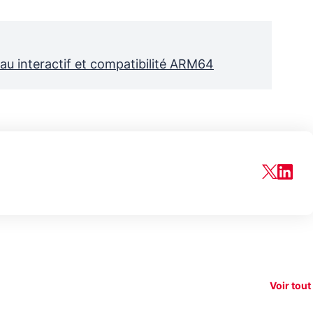
u interactif et compatibilité ARM64
150€
e vous
xAI attaque la
remb
vez sur
Google tease
loi anti-
sur v
vigation
son Pixel 11
dénudement
nouv
Voir tout
 !
Pro
par IA
smart