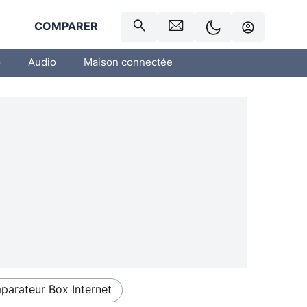
R
COMPARER
o
Audio
Maison connectée
arateur Box Internet