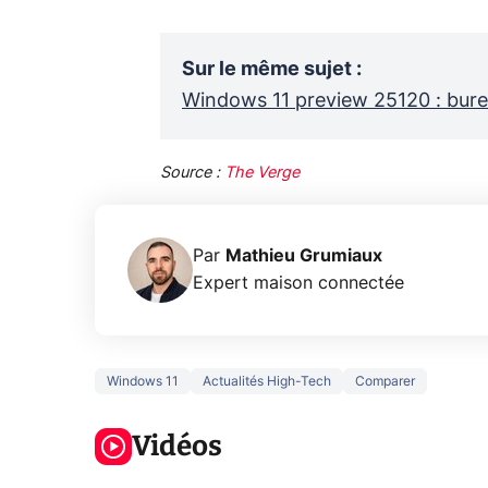
Sur le même sujet
:
Windows 11 preview 25120 : burea
Source :
The Verge
Par
Mathieu Grumiaux
Expert maison connectée
Windows 11
Actualités High-Tech
Comparer
3 écrans en 1
5 générations
Ce qu
pour 319€ ?
de jeux dans
ne sa
Voici L'AOC
Vidéos
la prochaine
la na
CQ32G4ZA !
Xbox !
privée