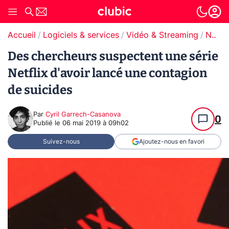
Accueil
Logiciels & services
Vidéo & Streaming
Netflix
Des chercheurs suspectent une série
Netflix d'avoir lancé une contagion
de suicides
Par
Cyril Garrech-Casanova
0
Publié le
06 mai 2019 à 09h02
Suivez-nous
Ajoutez-nous en favori