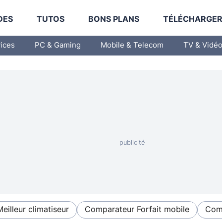
DES
TUTOS
BONS PLANS
TÉLÉCHARGE
vices
PC & Gaming
Mobile & Telecom
TV & Vidé
Meilleur climatiseur
Comparateur Forfait mobile
Comp