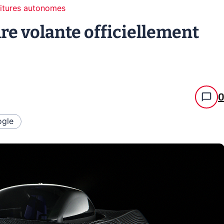
itures autonomes
ure volante officiellement
gle