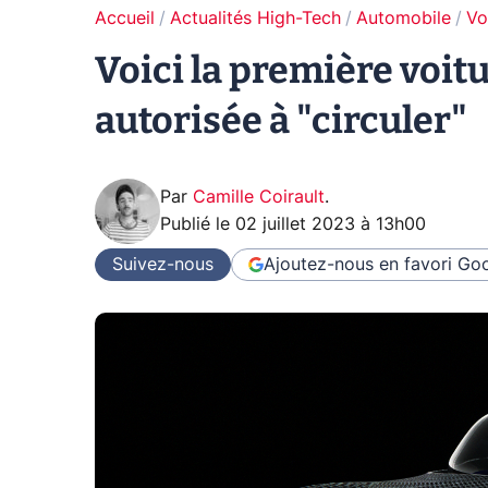
Accueil
Actualités High-Tech
Automobile
Vo
Voici la première voit
autorisée à "circuler"
Par
Camille Coirault
.
Publié le
02 juillet 2023 à 13h00
Suivez-nous
Ajoutez-nous en favori
Goo