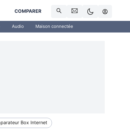
R
COMPARER
o
Audio
Maison connectée
arateur Box Internet