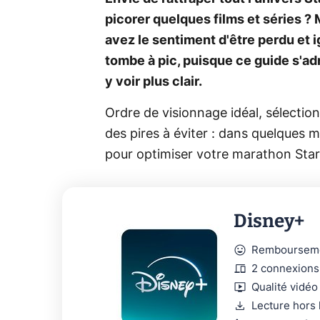
picorer quelques films et séries ?
avez le sentiment d'être perdu et i
tombe à pic, puisque ce guide s'adr
y voir plus clair.
Ordre de visionnage idéal, sélectio
des pires à éviter : dans quelques mi
pour optimiser votre marathon Star 
Disney+
mood
Rembourseme
devices
2 connexions
live_tv
Qualité vidéo 
download
Lecture hors 