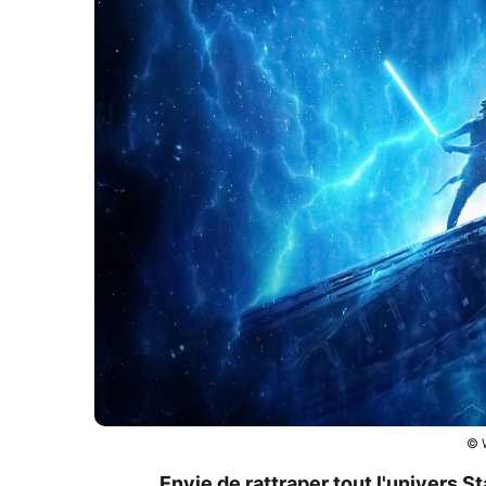
© W
Envie de rattraper tout l'univers S