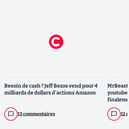
Besoin de cash ? Jeff Bezos vend pour 4
MrBeast f
milliards de dollars d'actions Amazon
youtubeu
finaleme
13 commentaires
12 