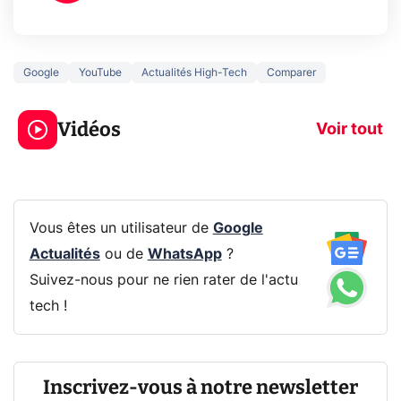
Google
YouTube
Actualités High-Tech
Comparer
3 écrans en 1 pour
5 générations
319€ ? Voici L'AOC
jeux dans la
Vidéos
CQ32G4ZA !
prochaine Xbo
Voir tout
Vous êtes un utilisateur de
Google
Actualités
ou de
WhatsApp
?
Suivez-nous pour ne rien rater de l'actu
tech !
Inscrivez-vous à notre newsletter