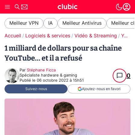
Meilleur VPN
IA
Meilleur Antivirus
Meilleur c
Accueil
Logiciels & services
Vidéo & Streaming
YouTube
1 milliard de dollars pour sa chaîne
YouTube... et il a refusé
Par
Stéphane Ficca
0
Spécialiste hardware & gaming
Publié le
06 octobre 2022 à 15h51
Suivez-nous
Ajoutez-nous en favori