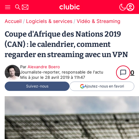
Accueil
Logiciels & services
Vidéo & Streaming
Coupe d'Afrique des Nations 2019
(CAN) : le calendrier, comment
regarder en streaming avec un VPN
Par
Alexandre Boero
0
Journaliste-reporter, responsable de l'actu
Mis à jour le
28 avril 2019 à 11h47
Suivez-nous
Ajoutez-nous en favori