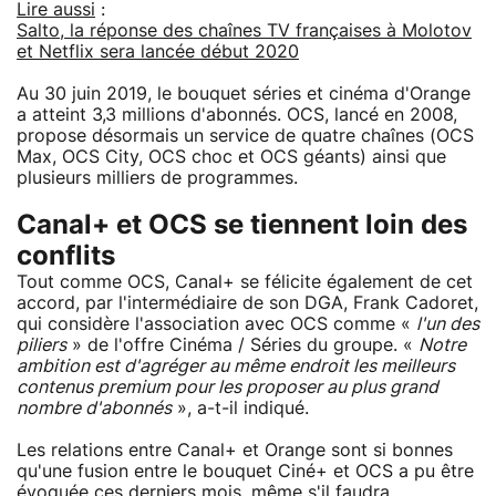
Lire aussi
:
Salto, la réponse des chaînes TV françaises à Molotov
et Netflix sera lancée début 2020
Au 30 juin 2019, le bouquet séries et cinéma d'Orange
a atteint 3,3 millions d'abonnés. OCS, lancé en 2008,
propose désormais un service de quatre chaînes (OCS
Max, OCS City, OCS choc et OCS géants) ainsi que
plusieurs milliers de programmes.
Canal+ et OCS se tiennent loin des
conflits
Tout comme OCS, Canal+ se félicite également de cet
accord, par l'intermédiaire de son DGA, Frank Cadoret,
qui considère l'association avec OCS comme «
l'un des
piliers
» de l'offre Cinéma / Séries du groupe. «
Notre
ambition est d'agréger au même endroit les meilleurs
contenus premium pour les proposer au plus grand
nombre d'abonnés
», a-t-il indiqué.
Les relations entre Canal+ et Orange sont si bonnes
qu'une fusion entre le bouquet Ciné+ et OCS a pu être
évoquée ces derniers mois, même s'il faudra