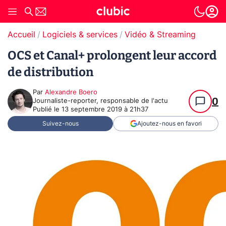
Accueil
Logiciels & services
Vidéo & Streaming
OCS et Canal+ prolongent leur accord
de distribution
Par
Alexandre Boero
0
Journaliste-reporter, responsable de l'actu
Publié le
13 septembre 2019 à 21h37
Suivez-nous
Ajoutez-nous en favori