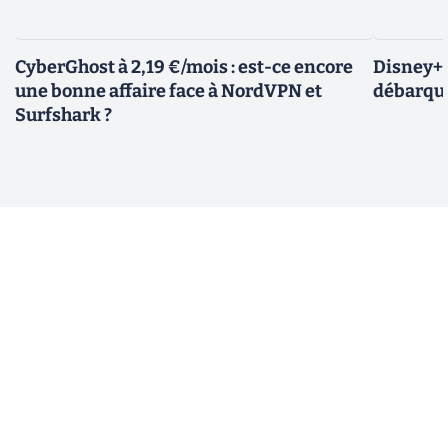
CyberGhost à 2,19 €/mois : est-ce encore
Disney+ :
une bonne affaire face à NordVPN et
débarque
Surfshark ?