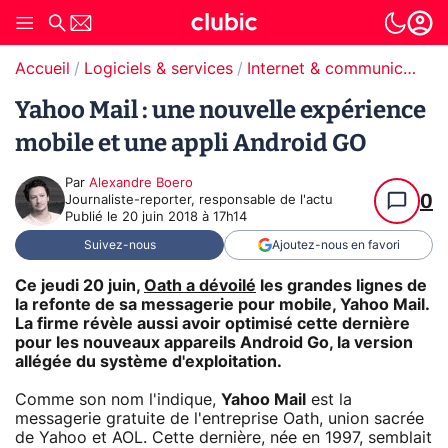
Accueil
Logiciels & services
Internet & communication
Yahoo Mail : une nouvelle expérience
mobile et une appli Android GO
Par
Alexandre Boero
0
Journaliste-reporter, responsable de l'actu
Publié le
20 juin 2018 à 17h14
Suivez-nous
Ajoutez-nous en favori
Ce jeudi 20 juin,
Oath a dévoilé
les grandes lignes de
la refonte de sa messagerie pour mobile,
Yahoo Mail
.
La firme révèle aussi avoir optimisé cette dernière
pour les nouveaux appareils Android Go, la version
allégée du système d'exploitation.
Comme son nom l'indique,
Yahoo Mail
est la
messagerie gratuite de l'entreprise Oath, union sacrée
de Yahoo et AOL. Cette dernière, née en 1997, semblait