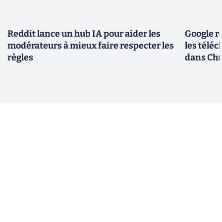
Reddit lance un hub IA pour aider les
Google r
modérateurs à mieux faire respecter les
les télé
règles
dans Ch