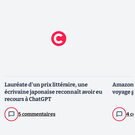
Lauréate d'un prix littéraire, une
Amazon :
écrivaine japonaise reconnaît avoir eu
voyage gé
recours à ChatGPT
5 commentaires
4 c