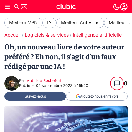
Meilleur VPN
IA
Meilleur Antivirus
Meilleur c
Accueil
Logiciels & services
Intelligence artificielle
Oh, un nouveau livre de votre auteur
préféré ? Eh non, il s’agit d’un faux
rédigé par une IA !
Par
Mathilde Rochefort
0
Publié le
05 septembre 2023 à 16h20
Suivez-nous
Ajoutez-nous en favori