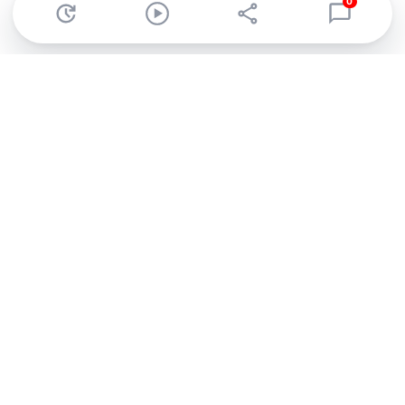
0
Abonnez-vous à notre newsletter !
Recevez un résumé quotidien de l'actu technologique.
S'inscrire
En cliquant sur s'inscrire, j’accepte de recevoir par email des
informations, actualités et offres commerciales de Clubic.
Conformément au RGPD, vous pouvez retirer votre consentement
à tout moment en cliquant sur le lien de désinscription présent
dans chaque email. Pour en savoir plus sur la gestion de vos
données, consultez notre
Politique de confidentialité