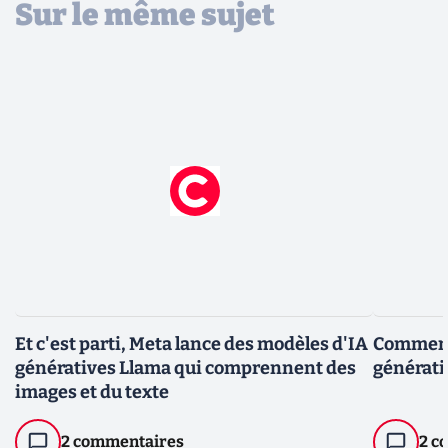
Sur le même sujet
Et c'est parti, Meta lance des modèles d'IA
Comment 
génératives Llama qui comprennent des
générati
images et du texte
2 commentaires
2 c