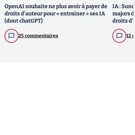
OpenAI souhaite ne plus avoir à payer de
IA : Suno
droits d’auteur pour « entrainer » ses IA
majors d
(dont chatGPT)
droits d
25 commentaires
12 