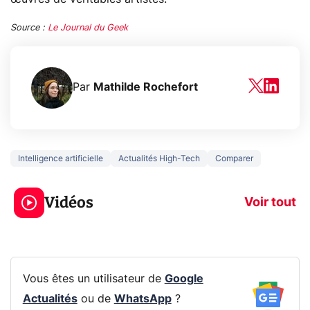
Source :
Le Journal du Geek
Par
Mathilde Rochefort
Intelligence artificielle
Actualités High-Tech
Comparer
5 générations de
Ce que vous n
jeux dans la
savez sur la
Vidéos
prochaine Xbox !
navigation pri
Voir tout
Vous êtes un utilisateur de
Google
Actualités
ou de
WhatsApp
?