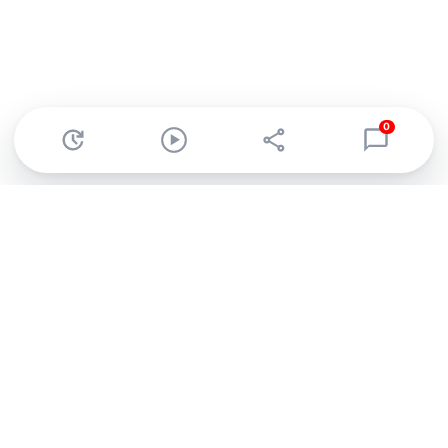
0
Abonnez-vous à notre newsletter !
Recevez un résumé quotidien de l'actu technologique.
S'inscrire
En cliquant sur s'inscrire, j’accepte de recevoir par email des
informations, actualités et offres commerciales de Clubic.
Conformément au RGPD, vous pouvez retirer votre consentement