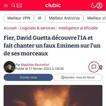
Meilleur VPN
IA
Meilleur Antivirus
Meilleur c
Accueil
Logiciels & services
Intelligence artificielle
Fier, David Guetta découvre l'IA et
fait chanter un faux Eminem sur l'un
de ses morceaux
Par
Mathilde Rochefort
0
Publié le
17 février 2023 à 13h30
Suivez-nous
Ajoutez-nous en favori