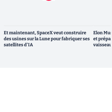
Et maintenant, SpaceX veut construire
Elon Mus
des usines sur la Lune pour fabriquer ses
et prépa
satellites d'IA
vaisseau