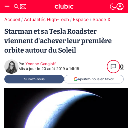
Accueil
Actualités High-Tech
Espace
Space X
Starman et sa Tesla Roadster
viennent d'achever leur première
orbite autour du Soleil
Par
Yvonne Gangloff
0
Mis à jour le
20 août 2019 à 14h15
Suivez-nous
Ajoutez-nous en favori