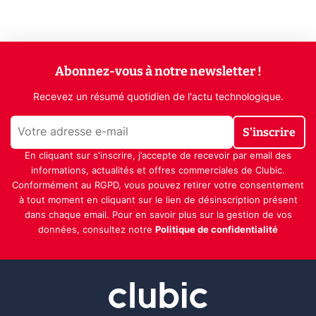
Abonnez-vous à notre newsletter !
Recevez un résumé quotidien de l'actu technologique.
S'inscrire
En cliquant sur s'inscrire, j’accepte de recevoir par email des
informations, actualités et offres commerciales de Clubic.
Conformément au RGPD, vous pouvez retirer votre consentement
à tout moment en cliquant sur le lien de désinscription présent
dans chaque email. Pour en savoir plus sur la gestion de vos
données, consultez notre
Politique de confidentialité