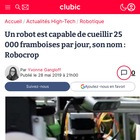
Accueil
Actualités High-Tech
Robotique
Un robot est capable de cueillir 25
000 framboises par jour, son nom :
Robocrop
Par
Yvonne Gangloff
0
Publié le
28 mai 2019 à 21h00
Suivez-nous
Ajoutez-nous en favori