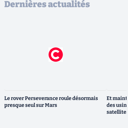
Dernières actualités
Le rover Perseverance roule désormais
Et maint
presque seul sur Mars
des usin
satellite