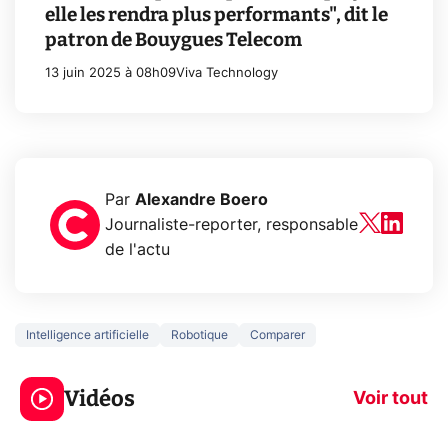
elle les rendra plus performants", dit le
patron de Bouygues Telecom
13 juin 2025 à 08h09
Viva Technology
Par
Alexandre Boero
Journaliste-reporter, responsable
de l'actu
Intelligence artificielle
Robotique
Comparer
3 écrans en 1 pour
5 générations
319€ ? Voici L'AOC
jeux dans la
Vidéos
CQ32G4ZA !
prochaine Xbo
Voir tout