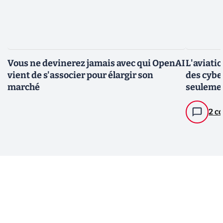
Vous ne devinerez jamais avec qui OpenAI
L'aviati
vient de s'associer pour élargir son
des cybe
marché
seuleme
2 c