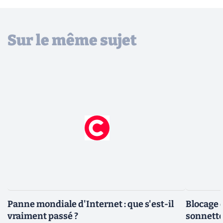
Sur le même sujet
Panne mondiale d'Internet : que s'est-il
Blocage d
vraiment passé ?
sonnette