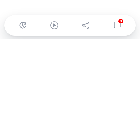
0
Abonnez-vous à notre newsletter !
Recevez un résumé quotidien de l'actu technologique.
S'inscrire
En cliquant sur s'inscrire, j’accepte de recevoir par email des
informations, actualités et offres commerciales de Clubic.
Conformément au RGPD, vous pouvez retirer votre consentement
à tout moment en cliquant sur le lien de désinscription présent
dans chaque email. Pour en savoir plus sur la gestion de vos
données, consultez notre
Politique de confidentialité