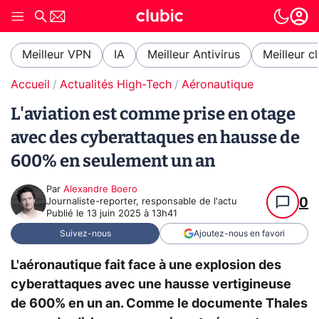
Meilleur VPN
IA
Meilleur Antivirus
Meilleur c
Accueil
Actualités High-Tech
Aéronautique
L'aviation est comme prise en otage
avec des cyberattaques en hausse de
600% en seulement un an
Par
Alexandre Boero
0
Journaliste-reporter, responsable de l'actu
Publié le
13 juin 2025 à 13h41
Suivez-nous
Ajoutez-nous en favori
L'aéronautique fait face à une explosion des
cyberattaques avec une hausse vertigineuse
de 600% en un an. Comme le documente Thales