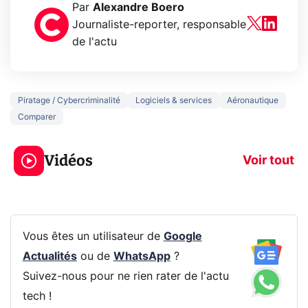
Par
Alexandre Boero
Journaliste-reporter, responsable
de l'actu
Piratage / Cybercriminalité
Logiciels & services
Aéronautique
Comparer
5 générations de
Ce que vous n
jeux dans la
savez sur la
Vidéos
prochaine Xbox !
navigation pri
Voir tout
Vous êtes un utilisateur de
Google
Actualités
ou de
WhatsApp
?
Suivez-nous pour ne rien rater de l'actu
tech !