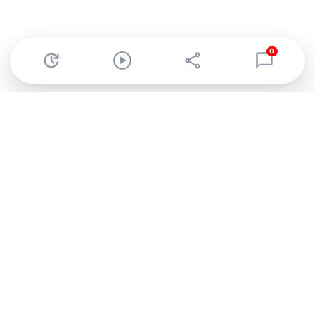
0
Abonnez-vous à notre newsletter !
Recevez un résumé quotidien de l'actu technologique.
S'inscrire
En cliquant sur s'inscrire, j’accepte de recevoir par email des
informations, actualités et offres commerciales de Clubic.
Conformément au RGPD, vous pouvez retirer votre consentement
à tout moment en cliquant sur le lien de désinscription présent
dans chaque email. Pour en savoir plus sur la gestion de vos
données, consultez notre
Politique de confidentialité