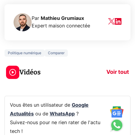
Par
Mathieu Grumiaux
Expert maison connectée
Politique numérique
Comparer
3 écrans en 1 pour
5 générations
319€ ? Voici L'AOC
jeux dans la
Vidéos
CQ32G4ZA !
prochaine Xbo
Voir tout
Vous êtes un utilisateur de
Google
Actualités
ou de
WhatsApp
?
Suivez-nous pour ne rien rater de l'actu
tech !