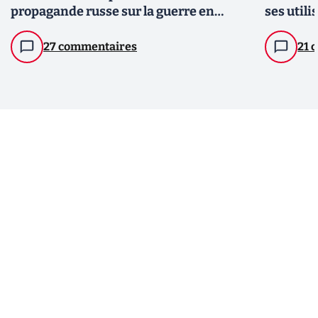
propagande russe sur la guerre en
ses utili
Ukraine
27 commentaires
21 