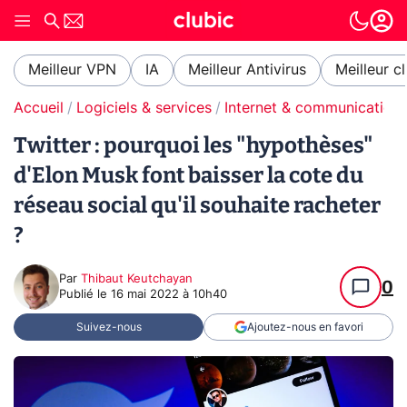
Meilleur VPN
IA
Meilleur Antivirus
Meilleur c
Accueil
Logiciels & services
Internet & communication
Twitter : pourquoi les "hypothèses"
d'Elon Musk font baisser la cote du
réseau social qu'il souhaite racheter
?
Par
Thibaut Keutchayan
0
Publié le
16 mai 2022 à 10h40
Suivez-nous
Ajoutez-nous en favori