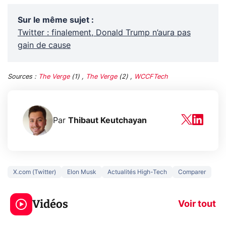
Sur le même sujet
:
Twitter : finalement, Donald Trump n’aura pas
gain de cause
Sources :
The Verge
(1) ,
The Verge
(2) ,
WCCFTech
Par
Thibaut Keutchayan
X.com (Twitter)
Elon Musk
Actualités High-Tech
Comparer
3 écrans en 1 pour
5 générations
319€ ? Voici L'AOC
jeux dans la
Vidéos
CQ32G4ZA !
prochaine Xbo
Voir tout