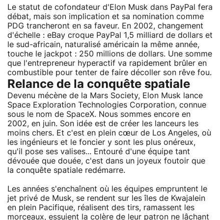
Le statut de cofondateur d'Elon Musk dans PayPal fera
débat, mais son implication et sa nomination comme
PDG trancheront en sa faveur. En 2002, changement
d'échelle : eBay croque PayPal 1,5 milliard de dollars et
le sud-africain, naturalisé américain la même année,
touche le jackpot : 250 millions de dollars. Une somme
que l'entrepreneur hyperactif va rapidement brûler en
combustible pour tenter de faire décoller son rêve fou.
Relance de la conquête spatiale
Devenu mécène de la Mars Society, Elon Musk lance
Space Exploration Technologies Corporation, connue
sous le nom de SpaceX. Nous sommes encore en
2002, en juin. Son idée est de créer les lanceurs les
moins chers. Et c'est en plein cœur de Los Angeles, où
les ingénieurs et le foncier y sont les plus onéreux,
qu'il pose ses valises... Entouré d'une équipe tant
dévouée que douée, c'est dans un joyeux foutoir que
la conquête spatiale redémarre.
Les années s'enchaînent où les équipes empruntent le
jet privé de Musk, se rendent sur les îles de Kwajalein
en plein Pacifique, réalisent des tirs, ramassent les
morceaux, essuient la colère de leur patron ne lâchant