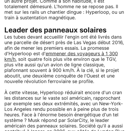
un autre projet. Comme à son habitude, il est
totalement démesuré. L'homme ne se repose pas. Il
met sur les rails un chantier dingue : Hyperloop, ou un
train à sustentation magnétique.
Leader des panneaux solaires
Les tubes devant accueillir l'engin ont été livrés dans
une parcelle de désert près de Las Vegas début 2016,
afin de mener les premiers essais. La promesse
d'Hyperloop est d'
emmener des voyageurs à 1 300
km/h
, soit quatre fois plus vite environ que le TGV,
plus vite aussi qu'un avion de ligne classique,
plafonnant souvent à 900 km/h. À la clé, si le projet
aboutit, une deuxième conquête de l'Ouest et une
nouvelle révolution ferroviaire se profile.
À cette vitesse, Hyperloop réduirait encore d'un cran
les distances sur le vaste sol américain, rapprochant
par exemple ses deux extrémités, avec un New-York-
Los Angeles rendu possible en à peine plus de trois
heures. Face à l'énorme besoin énergétique d'un tel
système ? Musk répond par SolarCity, le leader
américain des panneaux solaires. Société qu'il a aussi