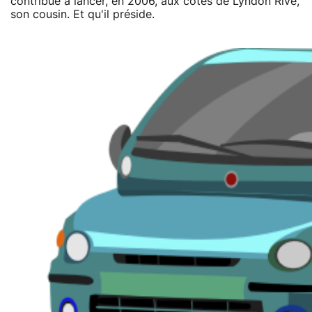
contribué à lancer, en 2006, aux côtés de Lyndon Rive,
son cousin. Et qu'il préside.