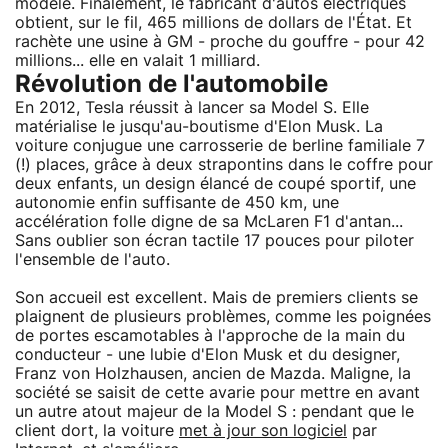
modèle. Finalement, le fabricant d'autos électriques
obtient, sur le fil, 465 millions de dollars de l'État. Et
rachète une usine à GM - proche du gouffre - pour 42
millions... elle en valait 1 milliard.
Révolution de l'automobile
En 2012, Tesla réussit à lancer sa Model S. Elle
matérialise le jusqu'au-boutisme d'Elon Musk. La
voiture conjugue une carrosserie de berline familiale 7
(!) places, grâce à deux strapontins dans le coffre pour
deux enfants, un design élancé de coupé sportif, une
autonomie enfin suffisante de 450 km, une
accélération folle digne de sa McLaren F1 d'antan...
Sans oublier son écran tactile 17 pouces pour piloter
l'ensemble de l'auto.
Son accueil est excellent. Mais de premiers clients se
plaignent de plusieurs problèmes, comme les poignées
de portes escamotables à l'approche de la main du
conducteur - une lubie d'Elon Musk et du designer,
Franz von Holzhausen, ancien de Mazda. Maligne, la
société se saisit de cette avarie pour mettre en avant
un autre atout majeur de la Model S : pendant que le
client dort, la voiture
met à jour son logiciel
par