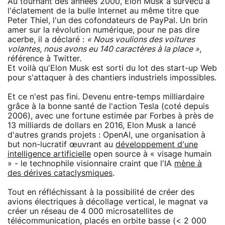
Au tournant des années 2000, Elon Musk a survécu à
l'éclatement de la bulle Internet au même titre que
Peter Thiel, l'un des cofondateurs de PayPal. Un brin
amer sur la révolution numérique, pour ne pas dire
acerbe, il a déclaré :
« Nous voulions des voitures
volantes, nous avons eu 140 caractères à la place »
,
référence à Twitter.
Et voilà qu'Elon Musk est sorti du lot des start-up Web
pour s'attaquer à des chantiers industriels impossibles.
Et ce n'est pas fini. Devenu entre-temps milliardaire
grâce à la bonne santé de l'action Tesla (coté depuis
2006), avec une fortune estimée par Forbes à près de
13 milliards de dollars en 2016, Elon Musk a lancé
d'autres grands projets : OpenAI, une organisation à
but non-lucratif œuvrant au
développement d'une
intelligence artificielle
open source à « visage humain
» - le technophile visionnaire craint que l'IA
mène à
des dérives cataclysmiques
.
Tout en réfléchissant à la possibilité de créer des
avions électriques à décollage vertical, le magnat va
créer un réseau de 4 000 microsatellites de
télécommunication, placés en orbite basse (< 2 000