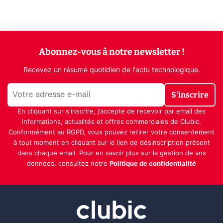
Abonnez-vous à notre newsletter !
Recevez un résumé quotidien de l'actu technologique.
S'inscrire
En cliquant sur s'inscrire, j’accepte de recevoir par email des
informations, actualités et offres commerciales de Clubic.
Conformément au RGPD, vous pouvez retirer votre consentement
à tout moment en cliquant sur le lien de désinscription présent
dans chaque email. Pour en savoir plus sur la gestion de vos
données, consultez notre
Politique de confidentialité