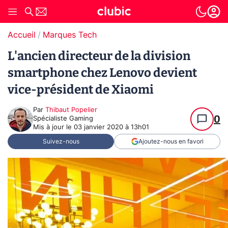
Accueil
Marques Tech
L'ancien directeur de la division
smartphone chez Lenovo devient
vice-président de Xiaomi
Par
Thibaut Popelier
0
Spécialiste Gaming
Mis à jour le
03 janvier 2020 à 13h01
Suivez-nous
Ajoutez-nous en favori