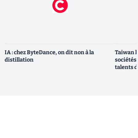
IA : chez ByteDance, on dit non à la
Taiwan l
distillation
sociétés
talents d