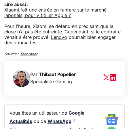
Lire aussi :
Xiaomi fait une entrée en fanfare sur le marché
japonais, pour y titiller Apple ?
Pour l'heure, Xiaomi se défend en précisant que la
close n'a pas été enfreinte. Cependant, si le contraire
venait à être prouvé,
Lenovo
pourrait bien engager
des poursuites.
Source :
Techradar
Par
Thibaut Popelier
Spécialiste Gaming
Vous êtes un utilisateur de
Google
Actualités
ou de
WhatsApp
?