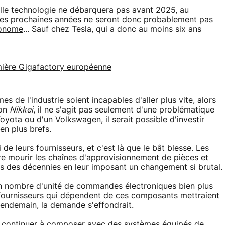
elle technologie ne débarquera pas avant 2025, au
Les prochaines années ne seront donc probablement pas
tonome
... Sauf chez Tesla, qui a donc au moins six ans
emière Gigafactory européenne
s de l'industrie soient incapables d'aller plus vite, alors
lon
Nikkei
, il ne s'agit pas seulement d'une problématique
oyota ou d'un Volkswagen, il serait possible d'investir
en plus brefs.
 de leurs fournisseurs, et c'est là que le bât blesse. Les
ire mourir les chaînes d'approvisionnement de pièces et
is des décennies en leur imposant un changement si brutal.
 nombre d'unité de commandes électroniques bien plus
s fournisseurs qui dépendent de ces composants mettraient
 lendemain, la demande s'effondrait.
c continuer à composer avec des systèmes équipés de