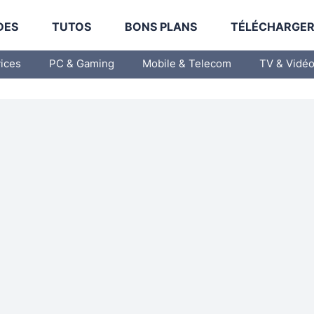
DES
TUTOS
BONS PLANS
TÉLÉCHARGE
vices
PC & Gaming
Mobile & Telecom
TV & Vidé