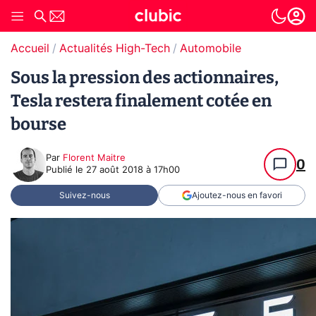
Accueil
Actualités High-Tech
Automobile
Sous la pression des actionnaires,
Tesla restera finalement cotée en
bourse
Par
Florent Maitre
0
Publié le
27 août 2018 à 17h00
Suivez-nous
Ajoutez-nous en favori