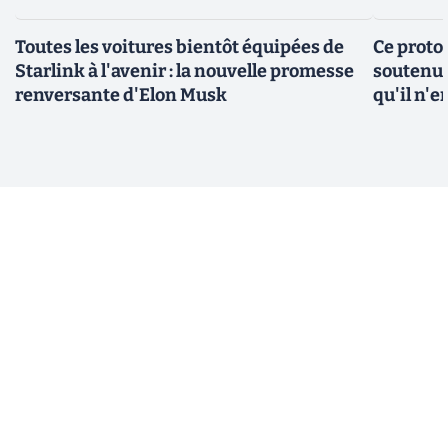
Toutes les voitures bientôt équipées de
Ce protot
Starlink à l'avenir : la nouvelle promesse
soutenue
renversante d'Elon Musk
qu'il n'