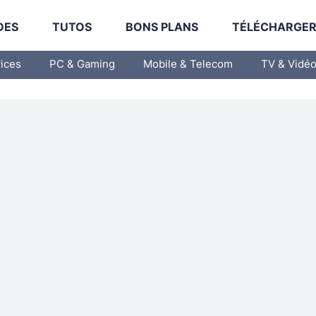
DES
TUTOS
BONS PLANS
TÉLÉCHARGE
vices
PC & Gaming
Mobile & Telecom
TV & Vidé