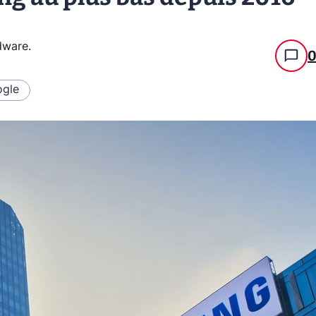
rdware
.
gle