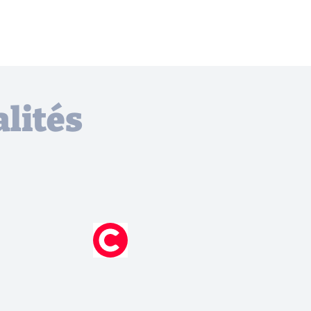
lités