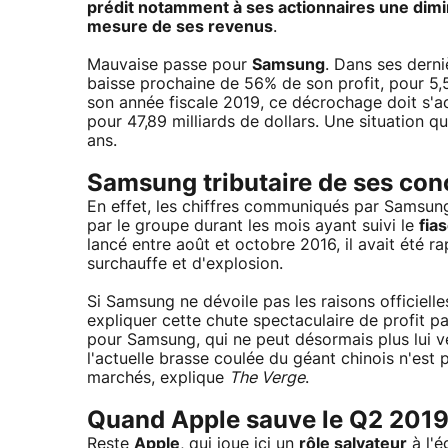
prédit notamment à ses actionnaires une dimin
mesure de ses revenus
.
Mauvaise passe pour
Samsung
. Dans ses derni
baisse prochaine de 56% de son profit, pour 5,5
son année fiscale 2019, ce décrochage doit 
pour 47,89 milliards de dollars. Une situation 
ans.
Samsung tributaire de ses con
En effet, les chiffres communiqués par Samsung 
par le groupe durant les mois ayant suivi le
fia
lancé entre août et octobre 2016, il avait été 
surchauffe et d'explosion.
Si Samsung ne dévoile pas les raisons officielle
expliquer cette chute spectaculaire de profit p
pour Samsung, qui ne peut désormais plus lui 
l'actuelle brasse coulée du géant chinois n'est 
marchés, explique
The Verge
.
Quand Apple sauve le Q2 201
Reste
Apple
, qui joue ici un
rôle salvateur
à l'é