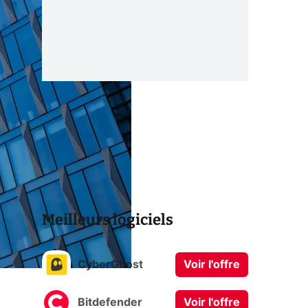
Meilleurs logiciels
CyberGhost
Voir l'offre
Bitdefender
Voir l'offre