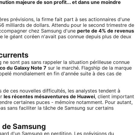
ution majeure de son profit... et dans une moindre
ères prévisions, la firme fait part à ses actionnaires d'une
6 milliards de dollars. Attendu pour le second trimestre de
s'accompagner chez Samsung d'une
perte de 4% de revenus
que le géant coréen n'avait pas connue depuis plus de deux
currents
ne sont pas sans rappeler la situation périlleuse connue
sco du Galaxy Note 7
sur le marché. Flagship de la marque
rappelé mondialement en fin d'année suite à des cas de
s de ces nouvelles difficultés, les analystes tendent à
ar
les récentes mésaventures de Huawei
, client important
vendre certaines puces - mémoire notamment. Pour autant,
pas sans faciliter la tâche de Samsung sur certains
9 de Samsung
gard d'un Samsung en perdition. Les prévisions du