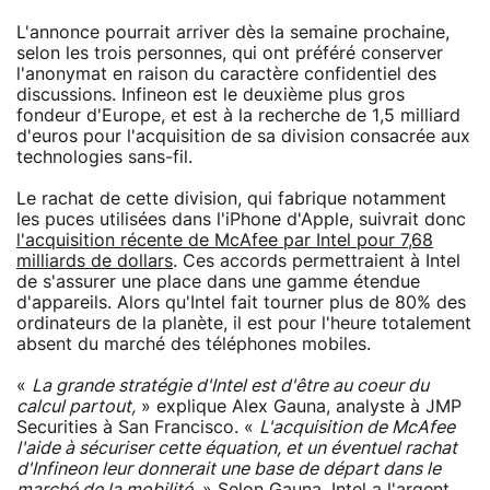
L'annonce pourrait arriver dès la semaine prochaine,
selon les trois personnes, qui ont préféré conserver
l'anonymat en raison du caractère confidentiel des
discussions. Infineon est le deuxième plus gros
fondeur d'Europe, et est à la recherche de 1,5 milliard
d'euros pour l'acquisition de sa division consacrée aux
technologies sans-fil.
Le rachat de cette division, qui fabrique notamment
les puces utilisées dans l'iPhone d'Apple, suivrait donc
l'acquisition récente de McAfee par Intel pour 7,68
milliards de dollars
. Ces accords permettraient à Intel
de s'assurer une place dans une gamme étendue
d'appareils. Alors qu'Intel fait tourner plus de 80% des
ordinateurs de la planète, il est pour l'heure totalement
absent du marché des téléphones mobiles.
«
La grande stratégie d'Intel est d'être au coeur du
calcul partout,
» explique Alex Gauna, analyste à JMP
Securities à San Francisco. «
L'acquisition de McAfee
l'aide à sécuriser cette équation, et un éventuel rachat
d'Infineon leur donnerait une base de départ dans le
marché de la mobilité.
» Selon Gauna, Intel a l'argent,