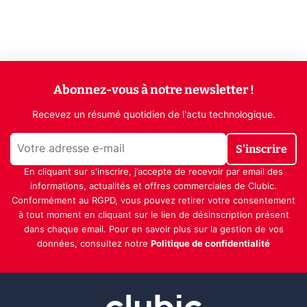
Abonnez-vous à notre newsletter !
Recevez un résumé quotidien de l'actu technologique.
S'inscrire
En cliquant sur s'inscrire, j’accepte de recevoir par email des
informations, actualités et offres commerciales de Clubic.
Conformément au RGPD, vous pouvez retirer votre consentement
à tout moment en cliquant sur le lien de désinscription présent
dans chaque email. Pour en savoir plus sur la gestion de vos
données, consultez notre
Politique de confidentialité