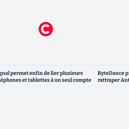
gnal permet enfin de lier plusieurs
ByteDance p
léphones et tablettes à un seul compte
rattraper An