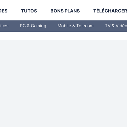
DES
TUTOS
BONS PLANS
TÉLÉCHARGE
vices
PC & Gaming
Mobile & Telecom
TV & Vidé