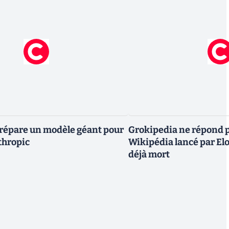
répare un modèle géant pour
Grokipedia ne répond plu
thropic
Wikipédia lancé par E
déjà mort