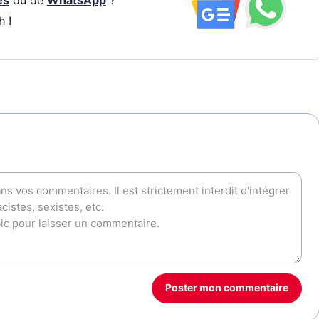
és
ou de
WhatsApp
?
h !
Poster mon commentaire