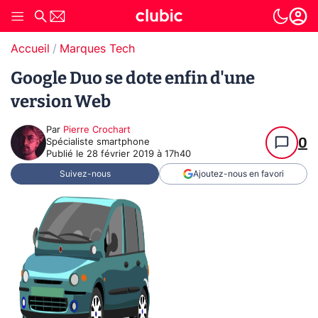
Accueil
Marques Tech
Google Duo se dote enfin d'une
version Web
Par
Pierre Crochart
0
Spécialiste smartphone
Publié le
28 février 2019 à 17h40
Suivez-nous
Ajoutez-nous en favori