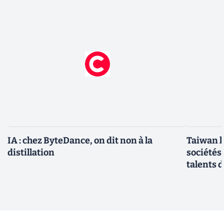
IA : chez ByteDance, on dit non à la
Taiwan l
distillation
sociétés
talents d