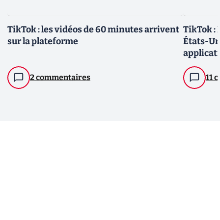
TikTok : les vidéos de 60 minutes arrivent
TikTok :
sur la plateforme
États-Un
applicat
2 commentaires
11 