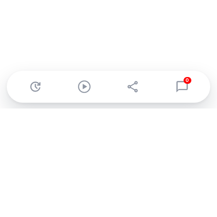
0
Abonnez-vous à notre newsletter !
Recevez un résumé quotidien de l'actu technologique.
S'inscrire
En cliquant sur s'inscrire, j’accepte de recevoir par email des