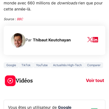
monde avec 660 millions de
downloads
rien que pour
cette année-là.
Source :
BBC
Par
Thibaut Keutchayan
Google
TikTok
YouTube
Actualités High-Tech
Comparer
3 écrans en 1 pour
5 générations
319€ ? Voici L'AOC
jeux dans la
Vidéos
CQ32G4ZA !
prochaine Xbo
Voir tout
Vous êtes un utilisateur de
Google