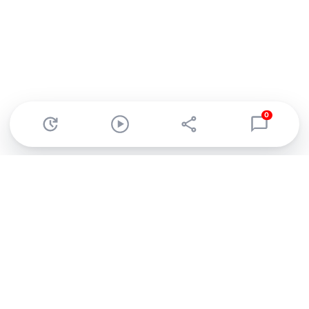
0
Abonnez-vous à notre newsletter !
Recevez un résumé quotidien de l'actu technologique.
S'inscrire
En cliquant sur s'inscrire, j’accepte de recevoir par email des