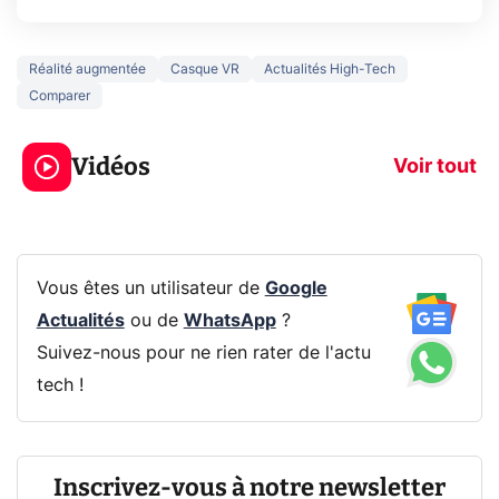
Réalité augmentée
Casque VR
Actualités High-Tech
Comparer
3 écrans en 1 pour
5 générations
319€ ? Voici L'AOC
jeux dans la
Vidéos
CQ32G4ZA !
prochaine Xbo
Voir tout
Vous êtes un utilisateur de
Google
Actualités
ou de
WhatsApp
?
Suivez-nous pour ne rien rater de l'actu
tech !
Inscrivez-vous à notre newsletter