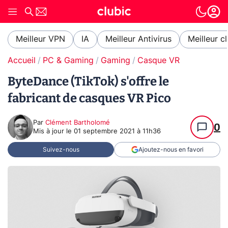
Meilleur VPN
IA
Meilleur Antivirus
Meilleur c
Accueil
PC & Gaming
Gaming
Casque VR
ByteDance (TikTok) s'offre le
fabricant de casques VR Pico
Par
Clément Bartholomé
0
Mis à jour le
01 septembre 2021 à 11h36
Suivez-nous
Ajoutez-nous en favori