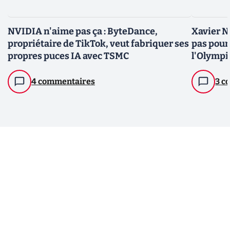
NVIDIA n'aime pas ça : ByteDance,
Xavier Ni
propriétaire de TikTok, veut fabriquer ses
pas pour
propres puces IA avec TSMC
l'Olympi
4 commentaires
3 c