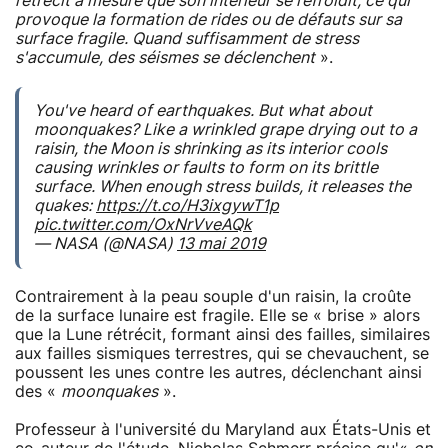
rétrécit à mesure que son intérieur se refroidit, ce qui
provoque la formation de rides ou de défauts sur sa
surface fragile. Quand suffisamment de stress
s'accumule, des séismes se déclenchent
».
You've heard of earthquakes. But what about
moonquakes? Like a wrinkled grape drying out to a
raisin, the Moon is shrinking as its interior cools
causing wrinkles or faults to form on its brittle
surface. When enough stress builds, it releases the
quakes:
https://t.co/H3ixgywT1p
pic.twitter.com/OxNrVveAQk
— NASA (@NASA)
13 mai 2019
Contrairement à la peau souple d'un raisin, la croûte
de la surface lunaire est fragile. Elle se « brise » alors
que la Lune rétrécit, formant ainsi des failles, similaires
aux failles sismiques terrestres, qui se chevauchent, se
poussent les unes contre les autres, déclenchant ainsi
des «
moonquakes
».
Professeur à l'université du Maryland aux États-Unis et