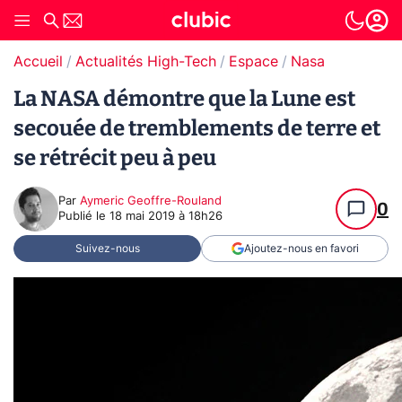
Accueil
Actualités High-Tech
Espace
Nasa
La NASA démontre que la Lune est
secouée de tremblements de terre et
se rétrécit peu à peu
Par
Aymeric Geoffre-Rouland
0
Publié le
18 mai 2019 à 18h26
Suivez-nous
Ajoutez-nous en favori