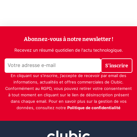
Abonnez-vous à notre newsletter !
Recevez un résumé quotidien de l'actu technologique.
S'inscrire
En cliquant sur s'inscrire, j’accepte de recevoir par email des
informations, actualités et offres commerciales de Clubic.
Conformément au RGPD, vous pouvez retirer votre consentement
à tout moment en cliquant sur le lien de désinscription présent
dans chaque email. Pour en savoir plus sur la gestion de vos
données, consultez notre
Politique de confidentialité