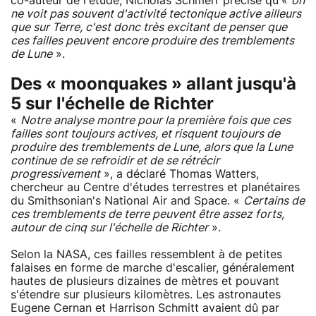
co-auteur de l'étude, Nicholas Schmerr précise qu'«
on
ne voit pas souvent d'activité tectonique active ailleurs
que sur Terre, c'est donc très excitant de penser que
ces failles peuvent encore produire des tremblements
de Lune
».
Des « moonquakes » allant jusqu'à
5 sur l'échelle de Richter
«
Notre analyse montre pour la première fois que ces
failles sont toujours actives, et risquent toujours de
produire des tremblements de Lune, alors que la Lune
continue de se refroidir et de se rétrécir
progressivement
», a déclaré Thomas Watters,
chercheur au Centre d'études terrestres et planétaires
du Smithsonian's National Air and Space. «
Certains de
ces tremblements de terre peuvent être assez forts,
autour de cinq sur l'échelle de Richter
».
Selon la NASA, ces failles ressemblent à de petites
falaises en forme de marche d'escalier, généralement
hautes de plusieurs dizaines de mètres et pouvant
s'étendre sur plusieurs kilomètres. Les astronautes
Eugene Cernan et Harrison Schmitt avaient dû par