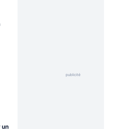
à
 un