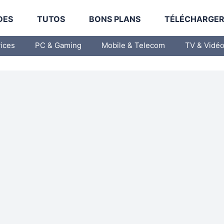
DES
TUTOS
BONS PLANS
TÉLÉCHARGE
vices
PC & Gaming
Mobile & Telecom
TV & Vidé