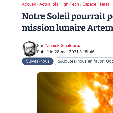
Accueil
Actualités High-Tech
Espace
Nasa
Notre Soleil pourrait p
mission lunaire Artem
Par
Yannick Smaldore
.
Publié le
28 mai 2021 à 16h45
Suivez-nous
Ajoutez-nous en favori
Goo