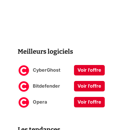
Meilleurs logiciels
CyberGhost
Voir l'offre
Bitdefender
Voir l'offre
Opera
Voir l'offre
Les tendances