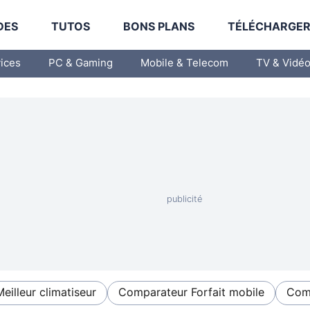
DES
TUTOS
BONS PLANS
TÉLÉCHARGE
vices
PC & Gaming
Mobile & Telecom
TV & Vidé
Meilleur climatiseur
Comparateur Forfait mobile
Comp