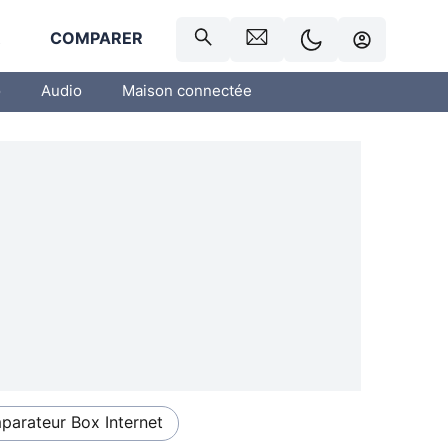
R
COMPARER
o
Audio
Maison connectée
arateur Box Internet