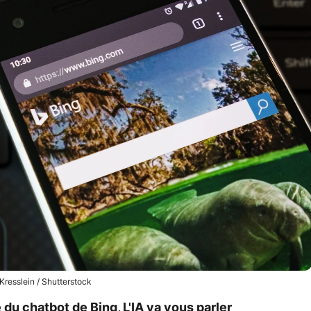
resslein / Shutterstock
du chatbot de Bing, L'IA va vous parler