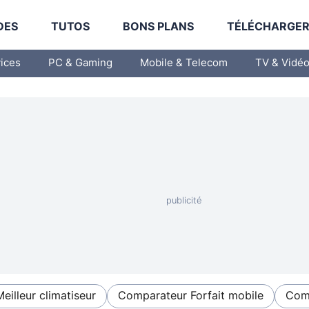
DES
TUTOS
BONS PLANS
TÉLÉCHARGE
vices
PC & Gaming
Mobile & Telecom
TV & Vidé
Meilleur climatiseur
Comparateur Forfait mobile
Comp