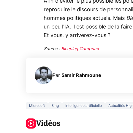
Afin d'éviter le plus possible les p
reproduire le discours de personna
hommes politiques actuels. Mais
Bl
un peu l'IA, il est possible de la f
Et vous, y arriverez-vous ?
Source :
Bleeping Computer
Par
Samir Rahmoune
Microsoft
Bing
Intelligence artificielle
Actualités Hig
3 écrans en 1
5 générations
Ce qu
pour 319€ ?
de jeux dans
ne sa
Voici L'AOC
Vidéos
la prochaine
la na
CQ32G4ZA !
Xbox !
privée