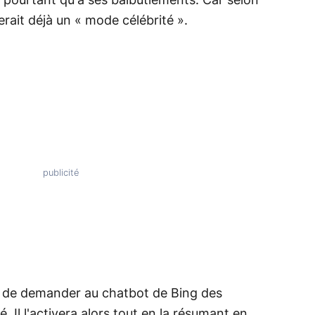
 pourtant qu'à ses balbutiements. Car selon
erait déjà un « mode célébrité ».
re de demander au chatbot de Bing des
. Il l'activera alors tout en la résumant en