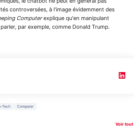
olémiques, le chatbot ne peut en général pas
lités controversées, à l'image évidemment des
eeping Computer
explique qu'en manipulant
aire parler, par exemple, comme Donald Trump.
150€
h-Tech
Comparer
e vous
xAI attaque la
remb
vez sur
Google tease
loi anti-
sur v
vigation
son Pixel 11
dénudement
nouv
Voir tout
 !
Pro
par IA
smart