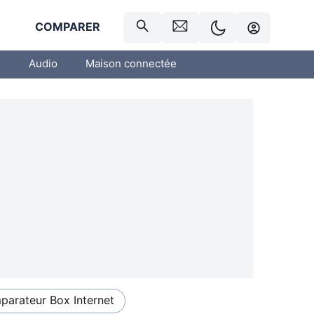
R
COMPARER
o
Audio
Maison connectée
arateur Box Internet