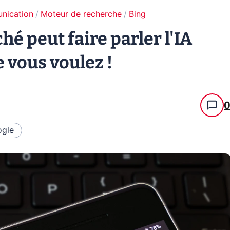
unication
Moteur de recherche
Bing
hé peut faire parler l'IA
 vous voulez !
gle