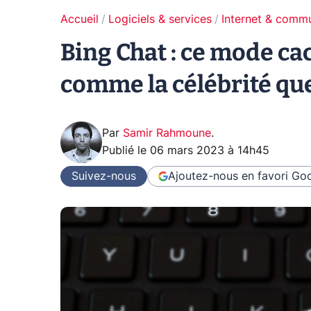
Accueil
Logiciels & services
Internet & comm
Bing Chat : ce mode cac
comme la célébrité que
Par
Samir Rahmoune
.
Publié le
06 mars 2023 à 14h45
Suivez-nous
Ajoutez-nous en favori
Goo