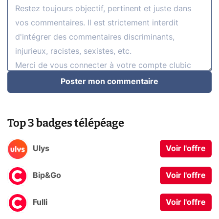
Poster mon commentaire
Top 3 badges télépéage
Ulys
Voir l'offre
Bip&Go
Voir l'offre
Fulli
Voir l'offre