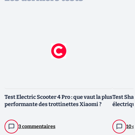
Test Electric Scooter 4 Pro : que vaut la plus
Test Sha
performante des trottinettes Xiaomi ?
électriq
3 commentaires
10 