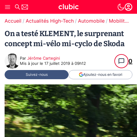
Accueil
Actualités High-Tech
Automobile
Mobilité urbaine électrique
On a testé KLEMENT, le surprenant
concept mi-vélo mi-cyclo de Skoda
Par
Jérôme Cartegini
0
Mis à jour le
17 juillet 2019 à 09h12
Suivez-nous
Ajoutez-nous en favori