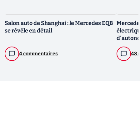
Salon auto de Shanghai : le Mercedes EQB
Mercedes
se révèle en détail
électriqu
d'auton
4 commentaires
48 