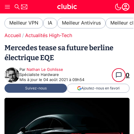
Meilleur VPN
IA
Meilleur Antivirus
Meilleur c
Accueil
Actualités High-Tech
Mercedes tease sa future berline
électrique EQE
Par
Nathan Le Gohlisse
0
Spécialiste Hardware
Mis à jour le
04 août 2021 à 09h54
Suivez-nous
Ajoutez-nous en favori