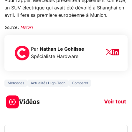
Pour rappel, Mercedes présentera également son EQB,
un SUV électrique qui avait été dévoilé à Shanghai en
avril. Il fera sa première européenne à Munich.
Source :
Motor1
Par
Nathan Le Gohlisse
Spécialiste Hardware
Mercedes
Actualités High-Tech
Comparer
3 écrans en 1 pour
5 générations
319€ ? Voici L'AOC
jeux dans la
Vidéos
CQ32G4ZA !
prochaine Xbo
Voir tout