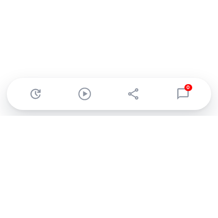
0
Abonnez-vous à notre newsletter !
Recevez un résumé quotidien de l'actu technologique.
S'inscrire
En cliquant sur s'inscrire, j’accepte de recevoir par email des