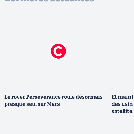
Le rover Perseverance roule désormais
Et maint
presque seul sur Mars
des usin
satellite