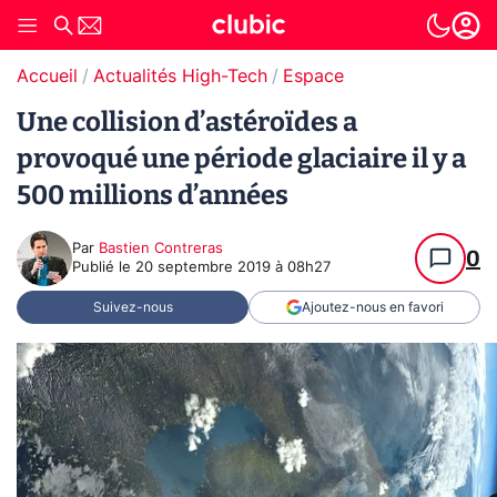
Accueil
Actualités High-Tech
Espace
Une collision d’astéroïdes a
provoqué une période glaciaire il y a
500 millions d’années
Par
Bastien Contreras
0
Publié le
20 septembre 2019 à 08h27
Suivez-nous
Ajoutez-nous en favori