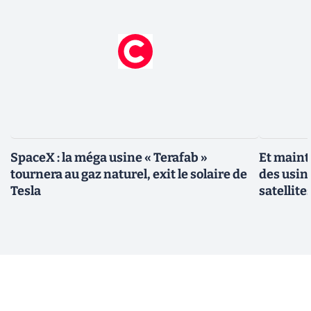
SpaceX : la méga usine « Terafab »
Et maint
tournera au gaz naturel, exit le solaire de
des usin
Tesla
satellite