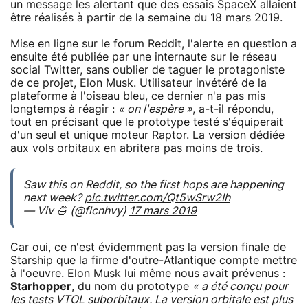
un message les alertant que des essais SpaceX allaient
être réalisés à partir de la semaine du 18 mars 2019.
Mise en ligne sur le forum Reddit, l'alerte en question a
ensuite été publiée par une internaute sur le réseau
social Twitter, sans oublier de taguer le protagoniste
de ce projet, Elon Musk. Utilisateur invétéré de la
plateforme à l'oiseau bleu, ce dernier n'a pas mis
longtemps à réagir :
« on l'espère »
, a-t-il répondu,
tout en précisant que le prototype testé s'équiperait
d'un seul et unique moteur Raptor. La version dédiée
aux vols orbitaux en abritera pas moins de trois.
Saw this on Reddit, so the first hops are happening
next week?
pic.twitter.com/Qt5wSrw2Ih
— Viv 🍜 (@flcnhvy)
17 mars 2019
Car oui, ce n'est évidemment pas la version finale de
Starship que la firme d'outre-Atlantique compte mettre
à l'oeuvre. Elon Musk lui même nous avait prévenus :
Starhopper
, du nom du prototype
« a été conçu pour
les tests VTOL suborbitaux. La version orbitale est plus