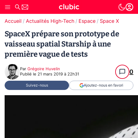
Accueil
Actualités High-Tech
Espace
Space X
SpaceX prépare son prototype de
vaisseau spatial Starship à une
première vague de tests
Par
Grégoire Huvelin
0
Publié le
21 mars 2019 à 22h31
Suivez-nous
Ajoutez-nous en favori