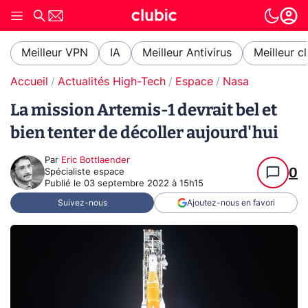
Meilleur VPN
IA
Meilleur Antivirus
Meilleur c
Accueil
Actualités High-Tech
Espace
Nasa
La mission Artemis-1 devrait bel et
bien tenter de décoller aujourd'hui
Par
Eric Bottlaender
0
Spécialiste espace
Publié le
03 septembre 2022 à 15h15
Suivez-nous
Ajoutez-nous en favori