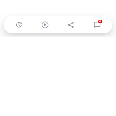
0
Abonnez-vous à notre newsletter !
Recevez un résumé quotidien de l'actu technologique.
S'inscrire
En cliquant sur s'inscrire, j’accepte de recevoir par email des
informations, actualités et offres commerciales de Clubic.
Conformément au RGPD, vous pouvez retirer votre consentement
à tout moment en cliquant sur le lien de désinscription présent
dans chaque email. Pour en savoir plus sur la gestion de vos