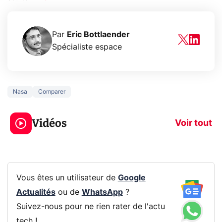
Par
Eric Bottlaender
Spécialiste espace
Nasa
Comparer
3 écrans en 1 pour
5 générations
319€ ? Voici L'AOC
jeux dans la
Vidéos
CQ32G4ZA !
prochaine Xbo
Voir tout
Vous êtes un utilisateur de
Google
Actualités
ou de
WhatsApp
?
Suivez-nous pour ne rien rater de l'actu
tech !