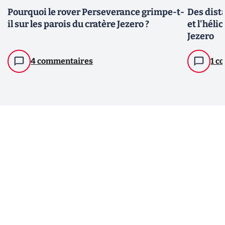
Pourquoi le rover Perseverance grimpe-t-
Des dist
il sur les parois du cratère Jezero ?
et l'héli
Jezero
4 commentaires
1 c