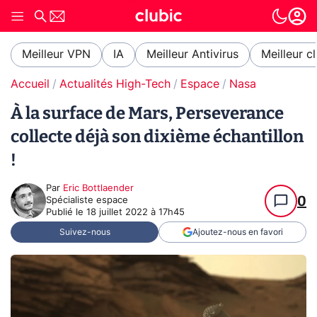
Meilleur VPN
IA
Meilleur Antivirus
Meilleur c
Accueil
Actualités High-Tech
Espace
Nasa
À la surface de Mars, Perseverance
collecte déjà son dixième échantillon
!
Par
Eric Bottlaender
0
Spécialiste espace
Publié le
18 juillet 2022 à 17h45
Suivez-nous
Ajoutez-nous en favori