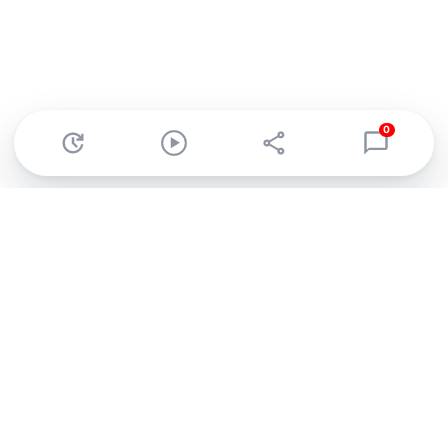
0
Abonnez-vous à notre newsletter !
Recevez un résumé quotidien de l'actu technologique.
S'inscrire
En cliquant sur s'inscrire, j’accepte de recevoir par email des
informations, actualités et offres commerciales de Clubic.
Conformément au RGPD, vous pouvez retirer votre consentement