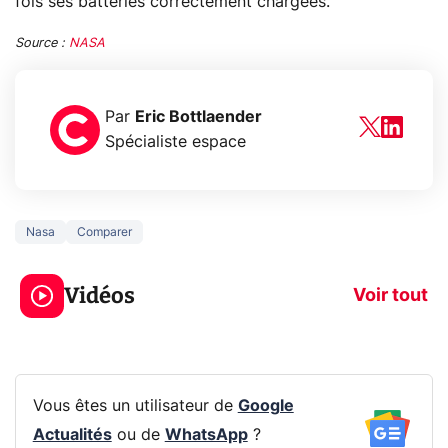
fois ses batteries correctement chargées.
Source :
NASA
Par
Eric Bottlaender
Spécialiste espace
Nasa
Comparer
5 générations de
Ce que vous n
jeux dans la
savez sur la
Vidéos
prochaine Xbox !
navigation pri
Voir tout
Vous êtes un utilisateur de
Google
Actualités
ou de
WhatsApp
?