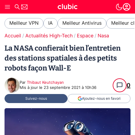
Meilleur VPN
IA
Meilleur Antivirus
Meilleur c
Accueil
Actualités High-Tech
Espace
Nasa
La NASA confierait bien l’entretien
des stations spatiales à des petits
robots façon Wall-E
Par
Thibaut Keutchayan
0
Mis à jour le
23 septembre 2021 à 10h36
Suivez-nous
Ajoutez-nous en favori