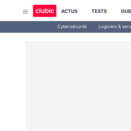
ACTUS
TESTS
GUI
Cybersécurité
Logiciels & ser