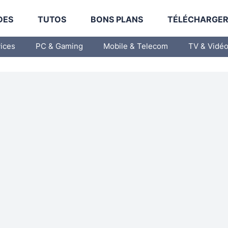
DES
TUTOS
BONS PLANS
TÉLÉCHARGE
vices
PC & Gaming
Mobile & Telecom
TV & Vidé