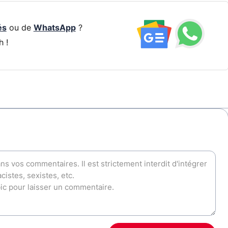
és
ou de
WhatsApp
?
h !