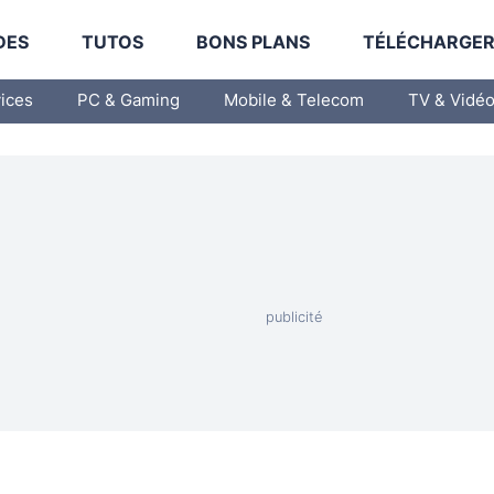
DES
TUTOS
BONS PLANS
TÉLÉCHARGE
vices
PC & Gaming
Mobile & Telecom
TV & Vidé