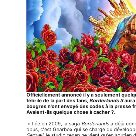
Officiellement annoncé il y a seulement quel
fébrile de la part des fans,
Borderlands 3
aura 
bougres n'ont envoyé des codes à la presse f
Avaient-ils quelque chose à cacher ?
.
Initiée en 2009, la saga
Borderlands
a déjà conn
opus, c'est Gearbox qui se charge du dévelo
Sequel!
, le studio texan ne vient qu'en soutien