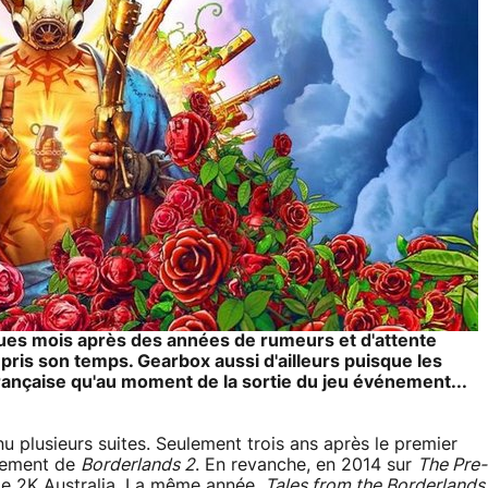
ques mois après des années de rumeurs et d'attente
pris son temps. Gearbox aussi d'ailleurs puisque les
rançaise qu'au moment de la sortie du jeu événement...
u plusieurs suites. Seulement trois ans après le premier
ppement de
Borderlands 2
. En revanche, en 2014 sur
The Pre-
 de 2K Australia. La même année,
Tales from the Borderlands